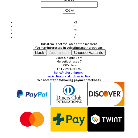
XS
S
M
L
XL
This item is not available at the moment.
You may interested in selecting another options.
Back
Add to cart
Choose Variants
Jules Unique Bern
Helvetiastrasse 7
3005 Bern
+41 79 943 51 50
hello@julesunique.ch
social link
social link
social link
We accept the following payment methods