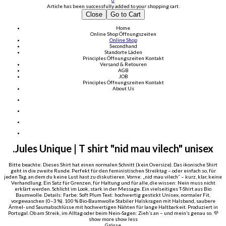
0
Article has been successfully added to your shopping cart.
Close
Go to Cart
Home
Online Shop
Öffnungszeiten
Online Shop
Secondhand
Standorte Läden
Principles
Öffnungszeiten
Kontakt
Versand & Retouren
AGB
JOB
Principles
Öffnungszeiten
Kontakt
About Us
.Jules Unique | T shirt "nid mau vilech" unisex
Bitte beachte: Dieses Shirt hat einen normalen Schnitt (kein Oversize). Das ikonische Shirt
geht in die zweite Runde. Perfekt für den feministischen Streiktag – oder einfach so, für
jeden Tag, an dem du keine Lust hast zu diskutieren. Vorne: „nid mau vilech“ – kurz, klar, keine
Verhandlung. Ein Satz für Grenzen, für Haltung und für alle, die wissen: Nein muss nicht
erklärt werden. Schlicht im Look, stark in der Message. Ein vielseitiges T-Shirt aus Bio
Baumwolle. Details: Farbe: Soft Plum Text: hochwertig gestickt Unisex, normaler Fit,
vorgewaschen (0–3 %). 100 % Bio-Baumwolle Stabiler Halskragen mit Halsband, saubere
Ärmel- und Saumabschlüsse mit hochwertigen Nähten für lange Haltbarkeit. Produziert in
Portugal. Ob am Streik, im Alltag oder beim Nein-Sagen: Zieh’s an – und mein’s genau so. 💜
show more
show less
Grösse