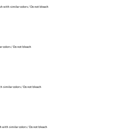
with similar colors / Do not bleach
 colors / Do not bleach
similar colors / Do not bleach
ith similar colors / Do not bleach