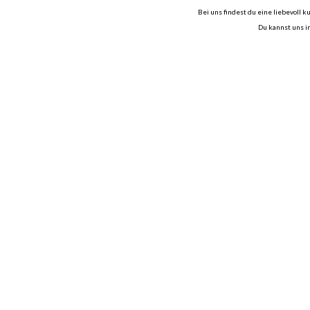
Bei uns findest du eine liebevoll
Du kannst uns i