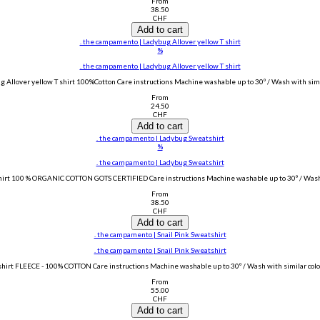
From
38.50
CHF
Add to cart
. the campamento | Ladybug Allover yellow T shirt
%
. the campamento | Ladybug Allover yellow T shirt
Allover yellow T shirt 100%Cotton Care instructions Machine washable up to 30º / Wash with simila
From
24.50
CHF
Add to cart
. the campamento | Ladybug Sweatshirt
%
. the campamento | Ladybug Sweatshirt
t 100 % ORGANIC COTTON GOTS CERTIFIED Care instructions Machine washable up to 30º / Wash wi
From
38.50
CHF
Add to cart
. the campamento | Snail Pink Sweatshirt
. the campamento | Snail Pink Sweatshirt
shirt FLEECE - 100% COTTON Care instructions Machine washable up to 30º / Wash with similar color
From
55.00
CHF
Add to cart