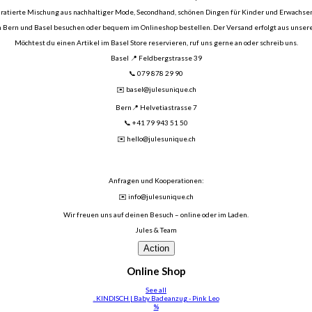
 kuratierte Mischung aus nachhaltiger Mode, Secondhand, schönen Dingen für Kinder und Erwachse
n Bern und Basel besuchen oder bequem im Onlineshop bestellen. Der Versand erfolgt aus unsere
Möchtest du einen Artikel im Basel Store reservieren, ruf uns gerne an oder schreib uns.
Basel 📍 Feldbergstrasse 39
📞 079 878 29 90
✉️ basel@julesunique.ch
Bern📍 Helvetiastrasse 7
📞 +41 79 943 51 50
✉️ hello@julesunique.ch
Anfragen und Kooperationen:
✉️ info@julesunique.ch
Wir freuen uns auf deinen Besuch – online oder im Laden.
Jules & Team
Action
Online Shop
See all
. KINDISCH | Baby Badeanzug - Pink Leo
%