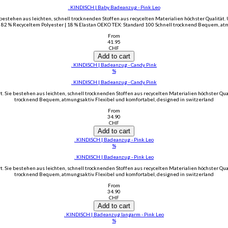
. KINDISCH | Baby Badeanzug - Pink Leo
stehen aus leichten, schnell trocknenden Stoffen aus recycelten Materialien höchster Qualität.
 82 % Recyceltem Polyester | 18 % Elastan OEKO TEX: Standard 100 Schnell trocknend Bequem, at
From
41.95
CHF
Add to cart
. KINDISCH | Badeanzug - Candy Pink
%
. KINDISCH | Badeanzug - Candy Pink
ie bestehen aus leichten, schnell trocknenden Stoffen aus recycelten Materialien höchster Qual
trocknend Bequem, atmungsaktiv Flexibel und komfortabel, designed in switzerland
From
34.90
CHF
Add to cart
. KINDISCH | Badeanzug - Pink Leo
%
. KINDISCH | Badeanzug - Pink Leo
ie bestehen aus leichten, schnell trocknenden Stoffen aus recycelten Materialien höchster Qual
trocknend Bequem, atmungsaktiv Flexibel und komfortabel, designed in switzerland
From
34.90
CHF
Add to cart
. KINDISCH | Badeanzug langarm - Pink Leo
%