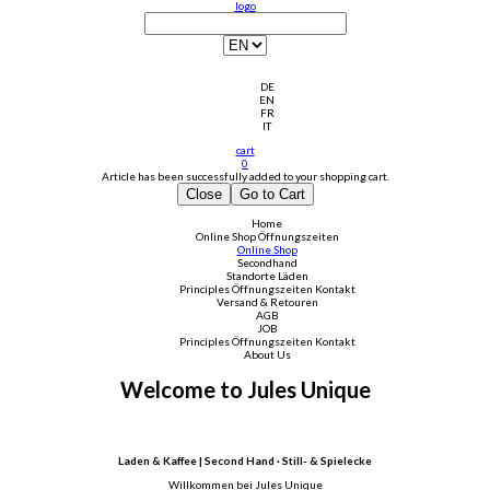
logo
DE
EN
FR
IT
cart
0
Article has been successfully added to your shopping cart.
Close
Go to Cart
Home
Online Shop
Öffnungszeiten
Online Shop
Secondhand
Standorte Läden
Principles
Öffnungszeiten
Kontakt
Versand & Retouren
AGB
JOB
Principles
Öffnungszeiten
Kontakt
About Us
Welcome to Jules Unique
Laden & Kaffee | Second Hand · Still- & Spielecke
Willkommen bei Jules Unique