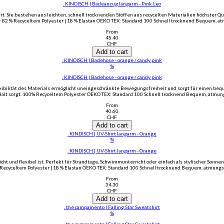
. KINDISCH | Badeanzug langarm - Pink Leo
ie bestehen aus leichten, schnell trocknenden Stoffen aus recycelten Materialien höchster Qua
 82 % Recyceltem Polyester | 18 % Elastan OEKO TEX: Standard 100 Schnell trocknend Bequem, at
From
45.40
CHF
Add to cart
. KINDISCH | Badehose - orange / candy pink
%
. KINDISCH | Badehose - orange / candy pink
lexibilität des Materials ermöglicht uneingeschränkte Bewegungsfreiheit und sorgt für einen beq
Halt sorgt. 100% Recyceltem Polyester OEKO TEX: Standard 100 Schnell trocknend Bequem, atmun
From
40.60
CHF
Add to cart
. KINDISCH | UV-Shirt langarm - Orange
%
. KINDISCH | UV-Shirt langarm - Orange
t und flexibel ist. Perfekt für Strandtage, Schwimmunterricht oder einfach als stylischer Sonnen
Recyceltem Polyester | 18 % Elastan OEKO TEX: Standard 100 Schnell trocknend Bequem, atmungs
From
34.30
CHF
Add to cart
. the campamento | Falling Star Sweatshirt
%
. the campamento | Falling Star Sweatshirt