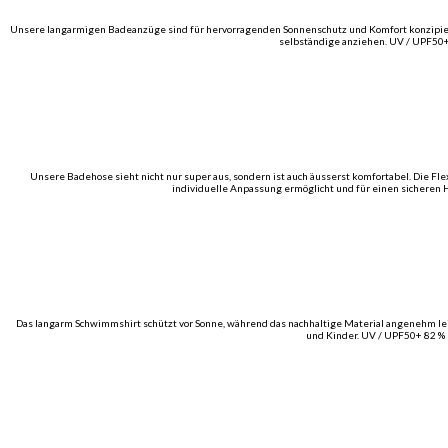
Unsere langarmigen Badeanzüge sind für hervorragenden Sonnenschutz und Komfort konzipiert. S
selbständige anziehen. UV / UPF50+
Unsere Badehose sieht nicht nur super aus, sondern ist auch äusserst komfortabel. Die F
individuelle Anpassung ermöglicht und für einen sicheren 
Das langarm Schwimmshirt schützt vor Sonne, während das nachhaltige Material angenehm leich
und Kinder. UV / UPF50+ 82 % 