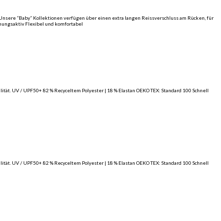
 Unsere “Baby” Kollektionen verfügen über einen extra langen Reissverschluss am Rücken, für
mungsaktiv Flexibel und komfortabel
ität. UV / UPF50+ 82 % Recyceltem Polyester | 18 % Elastan OEKO TEX: Standard 100 Schnell
ität. UV / UPF50+ 82 % Recyceltem Polyester | 18 % Elastan OEKO TEX: Standard 100 Schnell