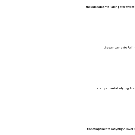
the campamento Falling Star Sweats
the campamento Falling
the campamento Ladybug Allove
the campamento Ladybug Allover Sw