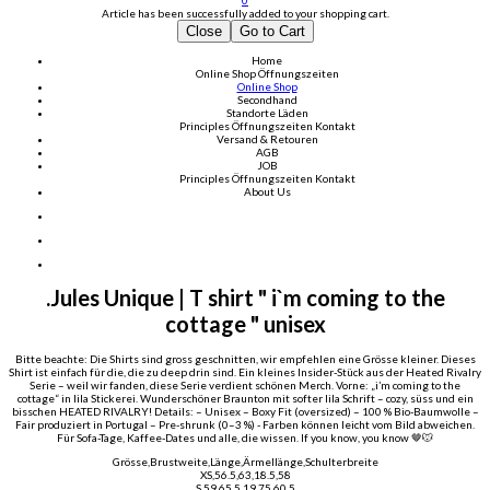
0
Article has been successfully added to your shopping cart.
Close
Go to Cart
Home
Online Shop
Öffnungszeiten
Online Shop
Secondhand
Standorte Läden
Principles
Öffnungszeiten
Kontakt
Versand & Retouren
AGB
JOB
Principles
Öffnungszeiten
Kontakt
About Us
.Jules Unique | T shirt " i`m coming to the
cottage " unisex
Bitte beachte: Die Shirts sind gross geschnitten, wir empfehlen eine Grösse kleiner. Dieses
Shirt ist einfach für die, die zu deep drin sind. Ein kleines Insider-Stück aus der Heated Rivalry
Serie – weil wir fanden, diese Serie verdient schönen Merch. Vorne: „i’m coming to the
cottage“ in lila Stickerei. Wunderschöner Braunton mit softer lila Schrift – cozy, süss und ein
bisschen HEATED RIVALRY! Details: – Unisex – Boxy Fit (oversized) – 100 % Bio-Baumwolle –
Fair produziert in Portugal – Pre-shrunk (0–3 %) - Farben können leicht vom Bild abweichen.
Für Sofa-Tage, Kaffee-Dates und alle, die wissen. If you know, you know 🤎🐭
Grösse,Brustweite,Länge,Ärmellänge,Schulterbreite
XS,56.5,63,18.5,58
S,59,65.5,19.75,60.5