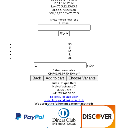
M,61.5,68,21,63
L,64,70.5,22.25,65.5
XL,66.5,73,23.5,68
XXL,69,75.5,24.75,70.5
show more
show less
Grösse
XS
S
M
L
XL
stück
6 items available
CHF
41.93
59.90
30 % off
Back
Add to cart
Choose Variants
Jules Unique Bern
Helvetiastrasse 7
3005 Bern
+41 79 943 51 50
hello@julesunique.ch
social link
social link
social link
We accept the following payment methods